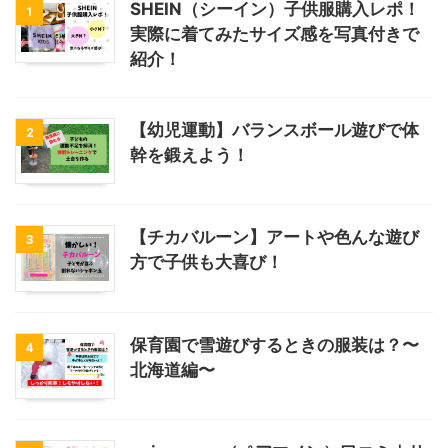
SHEIN（シーイン）子供服購入レポ！
1
実際に着てみたサイズ感を写真付きで
紹介！
【幼児運動】バランスボール遊びで体
2
幹を鍛えよう！
【チカバルーン】アートや色んな遊び
3
方で子供も大喜び！
保育園で雪遊びするときの服装は？〜
4
北海道編〜