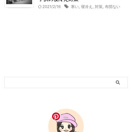
2021/2/16
寒い
,
寝冷え
,
対策
,
布団ない