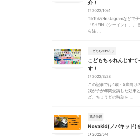
介！
2022/10/4
TikTokやInstagr
「SHEIN（シーイン）」
ら注 ...
こどもちゃれんじ
こどもちゃれんじすて
す！
2022/3/23
この記事では4歳・5歳向け
我が子が年間受講した効果と
ど、ちょうどの時刻を ...
英語学習
Novakid(ノバキッ
2022/5/4