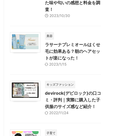
た味や匂いの感想と料金を調
査！
2023/10/30
美容
ラサーナプレミオールはくせ
毛に効果ある？朝のヘアセッ
トが楽になった！
2023/1/15
キッズファッション
devirock(デビロック)の口コ
ミ・評判｜実際に購入した子
供服のサイズ感など紹介！
2022/11/24
子育て