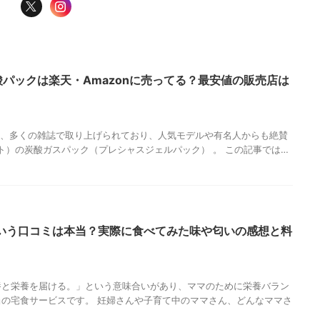
炭酸パックは楽天・Amazonに売ってる？最安値の販売店は
的など、多くの雑誌で取り上げられており、人気モデルや有名人からも絶賛
カト）の炭酸ガスパック（プレシャスジェルパック） 。 この記事では…
いう口コミは本当？実際に食べてみた味や匂いの感想と料
養と栄養を届ける。」という意味合いがあり、ママのために栄養バラン
の宅食サービスです。 妊婦さんや子育て中のママさん、どんなママさ