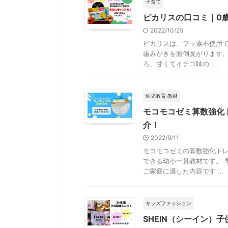
子育て
ピカリスの口コミ｜0
2022/10/25
ピカリスは、フッ素不使用で
歯みがきを面倒臭がります。
ろ、甘くてイチゴ味の ...
幼児教育 教材
モコモコゼミ算数強化
介！
2022/9/11
モコモコゼミの算数強化ト
できる幼小一貫教材です。 
ご家庭に適した内容です ...
キッズファッション
SHEIN（シーイン）