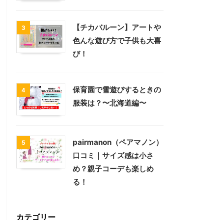
【チカバルーン】アートや
3
色んな遊び方で子供も大喜
び！
保育園で雪遊びするときの
4
服装は？〜北海道編〜
pairmanon（ペアマノン）
5
口コミ｜サイズ感は小さ
め？親子コーデも楽しめ
る！
カテゴリー