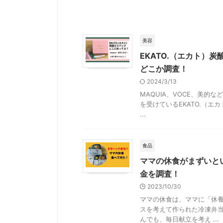
美容
EKATO.（エカト）
どこか調査！
2024/3/13
MAQUIA、VOCE、美
を受けているEKATO.（エ
...
食品
ママの休食がまずいと
金を調査！
2023/10/30
ママの休食は、ママに「休
スを考えて作られた冷凍弁当
んでも、毎日献立を考え ...