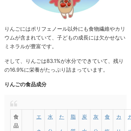
りんごにはポリフェノール以外にも食物繊維やカリ
ウムが含まれていて、子どもの成長には欠かせない
ミネラルが豊富です。
そして、りんごは
83.1%
が水分でできていて、残り
の
16.9%
に栄養がたっぷり詰まっています。
りんごの食品成分
食
エ
水
た
脂
炭
灰
食
カ
品