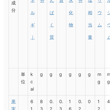
ネ
分
ん
質
水
分
塩
リ
成
分
ル
ぱ
化
相
ウ
ギ
く
物
当
ム
｜
質
量
単
k
g
g
g
g
g
g
m
位
c
g
g
al
果
6
8
0.
0.
1
0.
0
1
4
実
1
3.
2
3
6.
2
2