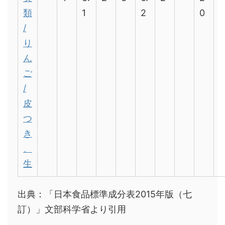
類
1
2
0
/
り
ん
ご
/
皮
つ
き
、
生
出典：「日本食品標準成分表
2015
年版（七
訂）」文部科学省より引用