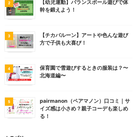
【幼児運動】バランスボール遊びで体
2
幹を鍛えよう！
【チカバルーン】アートや色んな遊び
3
方で子供も大喜び！
保育園で雪遊びするときの服装は？〜
4
北海道編〜
pairmanon（ペアマノン）口コミ｜サ
5
イズ感は小さめ？親子コーデも楽しめ
る！